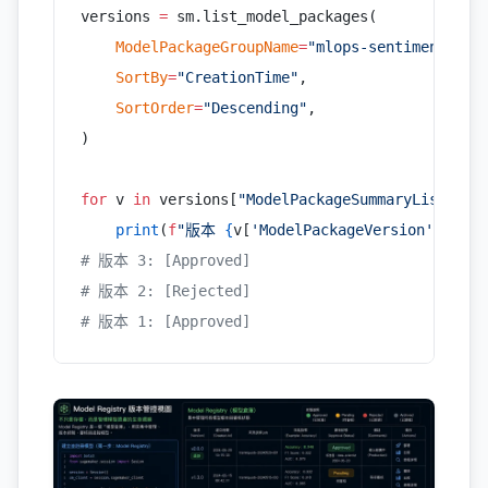
versions 
=
 sm.list_model_packages(
    ModelPackageGroupName
=
"mlops-sentiment-mod
    SortBy
=
"CreationTime"
,
    SortOrder
=
"Descending"
,
)
for
 v 
in
 versions[
"ModelPackageSummaryList"
]:
    print
(
f
"版本 
{
v[
'ModelPackageVersion'
]
}
: [
{
# 版本 3: [Approved]
# 版本 2: [Rejected]
# 版本 1: [Approved]