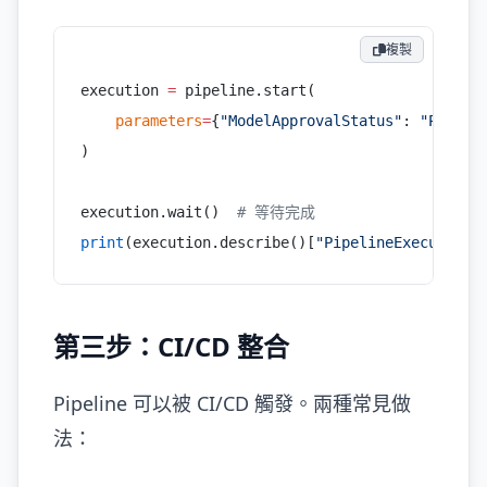
複製
execution 
=
 pipeline.start(
    parameters
=
{
"ModelApprovalStatus"
: 
"Pendin
)
execution.wait()  
# 等待完成
print
(execution.describe()[
"PipelineExecutionS
第三步：CI/CD 整合
Pipeline 可以被 CI/CD 觸發。兩種常見做
法：