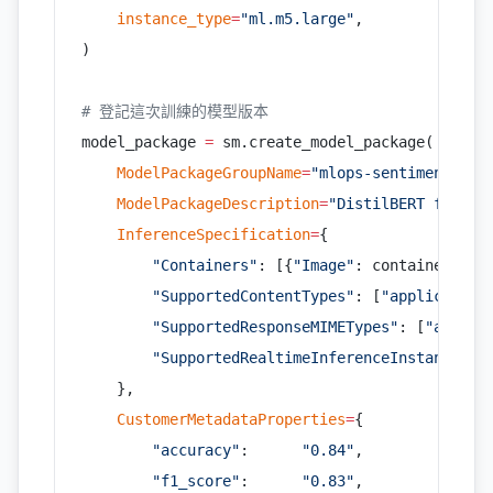
    instance_type
=
"ml.m5.large"
,
)
# 登記這次訓練的模型版本
model_package 
=
 sm.create_model_package(
    ModelPackageGroupName
=
"mlops-sentiment-mod
    ModelPackageDescription
=
"DistilBERT fine-t
    InferenceSpecification
=
{
        "Containers"
: [{
"Image"
: container_uri
        "SupportedContentTypes"
: [
"application
        "SupportedResponseMIMETypes"
: [
"applic
        "SupportedRealtimeInferenceInstanceTyp
    },
    CustomerMetadataProperties
=
{
        "accuracy"
:      
"0.84"
,
        "f1_score"
:      
"0.83"
,