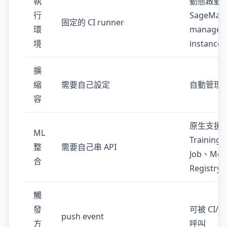
執
動態啟動
行
SageMak
固定的 CI runner
環
managed
境
instance
擴
縮
需要自己設定
自動管理
容
原生支援
ML
Training
整
需要自己串 API
Job、Mod
合
Registry
觸
發
可被 CI/C
push event
方
呼叫