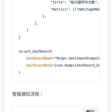
                "title"
: 
"每分鐘呼叫次數"
,
                "metrics"
: [[
"AWS/SageMaker"
, 
            },
        },
    ]
}
cw.put_dashboard(
    DashboardName
=
"MLOps-SentimentEndpoint"
,
    DashboardBody
=
json.dumps(dashboard_body),
)
警報通知流程：
複製