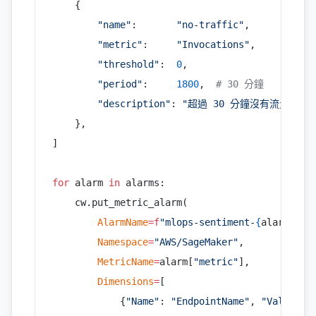
    {
        "name"
:       
"no-traffic"
,
        "metric"
:     
"Invocations"
,
        "threshold"
:  
0
,
        "period"
:     
1800
,  
# 30 分鐘
        "description"
: 
"超過 30 分鐘沒有流量"
    },
]
for
 alarm 
in
 alarms:
    cw.put_metric_alarm(
        AlarmName
=
f
"mlops-sentiment-
{
alarm[
'na
        Namespace
=
"AWS/SageMaker"
,
        MetricName
=
alarm[
"metric"
],
        Dimensions
=
[
            {
"Name"
: 
"EndpointName"
, 
"Value"
: 