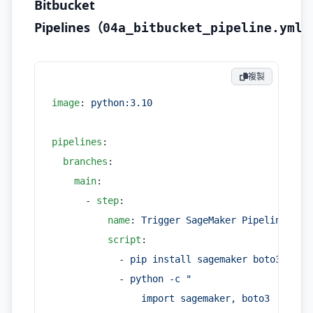
Bitbucket
Pipelines（
04a_bitbucket_pipeline.yml
複製
image
: 
python:3.10
pipelines
:
  branches
:
    main
:
      - 
step
:
          name
: 
Trigger SageMaker Pipeline
          script
:
            - 
pip install sagemaker boto3
            - 
python -c "
                import sagemaker, boto3