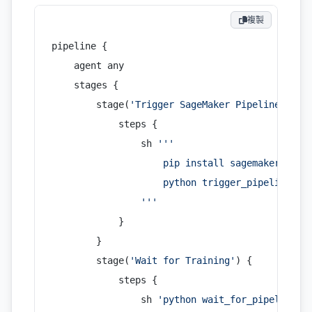
複製
pipeline {
    agent any
    stages {
        stage(
'Trigger SageMaker Pipeline'
) {
            steps {
                sh 
'''
                    pip install sagemaker boto
                    python trigger_pipeline.py
                '''
            }
        }
        stage(
'Wait for Training'
) {
            steps {
                sh 
'python wait_for_pipeline.p