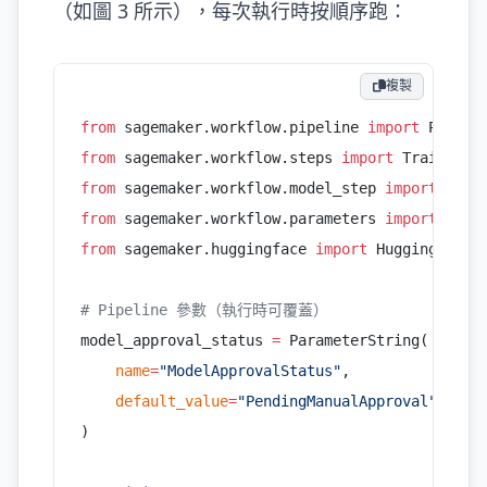
（如圖 3 所示），每次執行時按順序跑：
複製
from
 sagemaker.workflow.pipeline 
import
 Pipeli
from
 sagemaker.workflow.steps 
import
 TrainingS
from
 sagemaker.workflow.model_step 
import
 Mode
from
 sagemaker.workflow.parameters 
import
 Para
from
 sagemaker.huggingface 
import
 HuggingFace,
# Pipeline 參數（執行時可覆蓋）
model_approval_status 
=
 ParameterString(
    name
=
"ModelApprovalStatus"
,
    default_value
=
"PendingManualApproval"
,
)