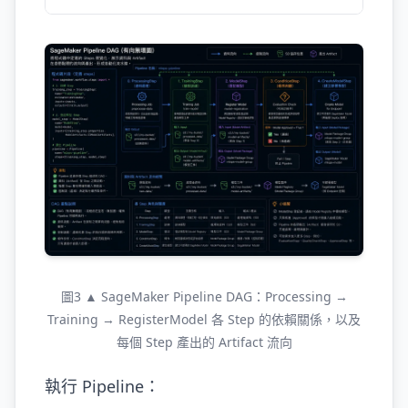
圖3 ▲ SageMaker Pipeline DAG：Processing →
Training → RegisterModel 各 Step 的依賴關係，以及
每個 Step 產出的 Artifact 流向
執行 Pipeline：