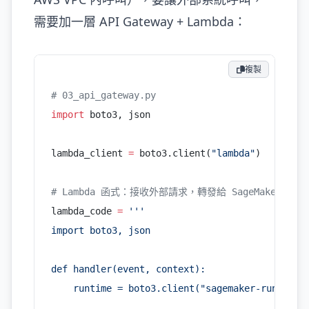
需要加一層 API Gateway + Lambda：
複製
# 03_api_gateway.py
import
 boto3, json
lambda_client 
=
 boto3.client(
"lambda"
)
# Lambda 函式：接收外部請求，轉發給 SageMaker Endp
lambda_code 
=
 '''
import boto3, json
def handler(event, context):
    runtime = boto3.client("sagemaker-runtime"