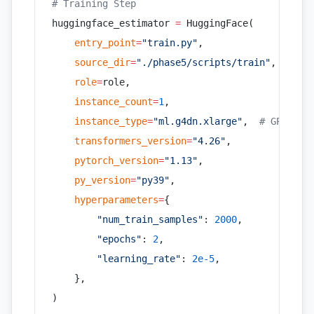
# Training Step
huggingface_estimator 
=
 HuggingFace(
    entry_point
=
"train.py"
,
    source_dir
=
"./phase5/scripts/train"
,
    role
=
role,
    instance_count
=
1
,
    instance_type
=
"ml.g4dn.xlarge"
,  
# GPU 加速
    transformers_version
=
"4.26"
,
    pytorch_version
=
"1.13"
,
    py_version
=
"py39"
,
    hyperparameters
=
{
        "num_train_samples"
: 
2000
,
        "epochs"
: 
2
,
        "learning_rate"
: 
2e-5
,
    },
)