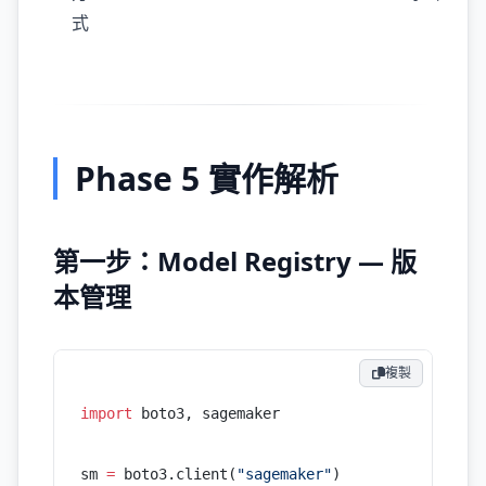
式
Phase 5 實作解析
第一步：Model Registry — 版
本管理
複製
import
 boto3, sagemaker
sm 
=
 boto3.client(
"sagemaker"
)