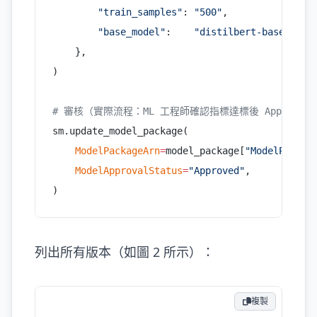
        "train_samples"
: 
"500"
,
        "base_model"
:    
"distilbert-base-unca
    },
)
# 審核（實際流程：ML 工程師確認指標達標後 Approve）
sm.update_model_package(
    ModelPackageArn
=
model_package[
"ModelPackag
    ModelApprovalStatus
=
"Approved"
,
)
列出所有版本（如圖 2 所示）：
複製