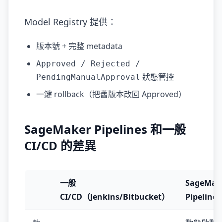
Model Registry 提供：
版本號 + 完整 metadata
Approved / Rejected /
狀態管控
PendingManualApproval
一鍵 rollback（把舊版本改回 Approved）
SageMaker Pipelines 和一般
CI/CD 的差異
一般
SageMak
CI/CD（Jenkins/Bitbucket）
Pipelines