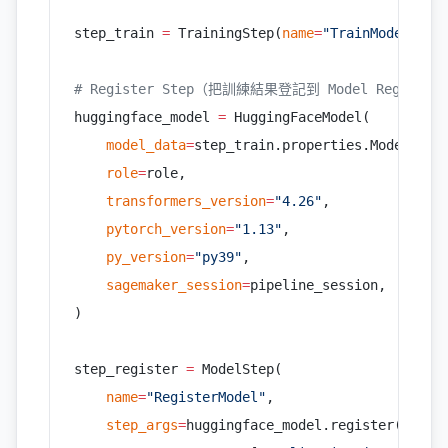
step_train 
=
 TrainingStep(
name
=
"TrainModel"
, 
e
# Register Step（把訓練結果登記到 Model Registry
huggingface_model 
=
 HuggingFaceModel(
    model_data
=
step_train.properties.ModelArti
    role
=
role,
    transformers_version
=
"4.26"
,
    pytorch_version
=
"1.13"
,
    py_version
=
"py39"
,
    sagemaker_session
=
pipeline_session,
)
step_register 
=
 ModelStep(
    name
=
"RegisterModel"
,
    step_args
=
huggingface_model.register(