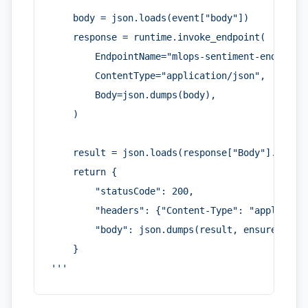
    body = json.loads(event["body"])
    response = runtime.invoke_endpoint(
        EndpointName="mlops-sentiment-endpoint
        ContentType="application/json",
        Body=json.dumps(body),
    )
    result = json.loads(response["Body"].read(
    return {
        "statusCode": 200,
        "headers": {"Content-Type": "applicati
        "body": json.dumps(result, ensure_asci
    }
'''