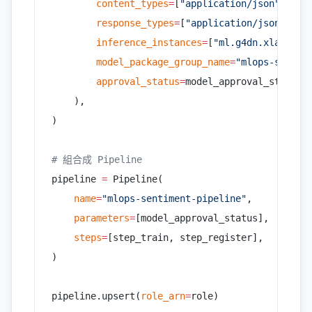
        content_types
=
[
"application/json"
],
        response_types
=
[
"application/json"
],
        inference_instances
=
[
"ml.g4dn.xlarge"
]
        model_package_group_name
=
"mlops-sentim
        approval_status
=
model_approval_status,
    ),
)
# 組合成 Pipeline
pipeline 
=
 Pipeline(
    name
=
"mlops-sentiment-pipeline"
,
    parameters
=
[model_approval_status],
    steps
=
[step_train, step_register],
)
pipeline.upsert(
role_arn
=
role)