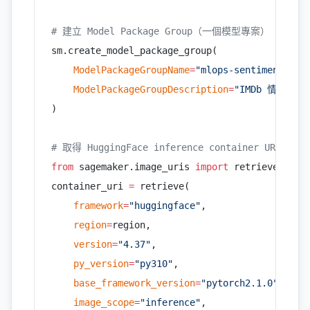
# 建立 Model Package Group（一個模型專案）
sm.create_model_package_group(
    ModelPackageGroupName
=
"mlops-sentiment-mod
    ModelPackageGroupDescription
=
"IMDb 情感分
)
# 取得 HuggingFace inference container URI
from
 sagemaker.image_uris 
import
 retrieve
container_uri 
=
 retrieve(
    framework
=
"huggingface"
,
    region
=
region,
    version
=
"4.37"
,
    py_version
=
"py310"
,
    base_framework_version
=
"pytorch2.1.0"
,
    image_scope
=
"inference"
,