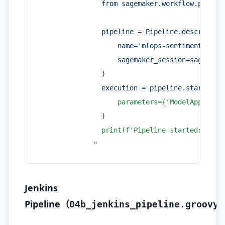
                from sagemaker.workflow.pipeli
                pipeline = Pipeline.describe(
                    name='mlops-sentiment-pipe
                    sagemaker_session=sagemake
                )
                execution = pipeline.start(
                    parameters={'ModelApproval
                )
                print(f'Pipeline started
: {
exe
              "
Jenkins
Pipeline（
04b_jenkins_pipeline.groovy