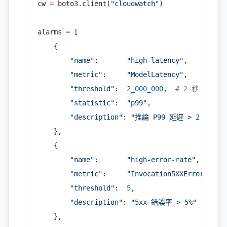
cw 
=
 boto3.client(
"cloudwatch"
)
alarms 
=
 [
    {
        "name"
:       
"high-latency"
,
        "metric"
:     
"ModelLatency"
,
        "threshold"
:  
2_000_000
,  
# 2 秒（單位
        "statistic"
:  
"p99"
,
        "description"
: 
"推論 P99 延遲 > 2 秒"
    },
    {
        "name"
:       
"high-error-rate"
,
        "metric"
:     
"Invocation5XXErrors"
,
        "threshold"
:  
5
,
        "description"
: 
"5xx 錯誤率 > 5%"
    },