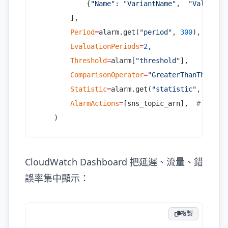
            {
"Name"
: 
"VariantName"
,  
"Value"
: 
        ],
        Period
=
alarm.get(
"period"
, 
300
),
        EvaluationPeriods
=
2
,
        Threshold
=
alarm[
"threshold"
],
        ComparisonOperator
=
"GreaterThanThresho
        Statistic
=
alarm.get(
"statistic"
, 
"Aver
        AlarmActions
=
[sns_topic_arn],  
# 警報時發
    )
CloudWatch Dashboard 把延遲、流量、錯
誤率集中顯示：
複製