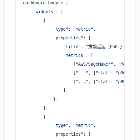
dashboard_body 
=
 {
    "widgets"
: [
        {
            "type"
: 
"metric"
,
            "properties"
: {
                "title"
: 
"推論延遲（P50 / P90 / 
                "metrics"
: [
                    [
"AWS/SageMaker"
, 
"ModelLa
                    [
"..."
, {
"stat"
: 
"p90"
, 
"l
                    [
"..."
, {
"stat"
: 
"p99"
, 
"l
                ],
            },
        },
        {
            "type"
: 
"metric"
,
            "properties"
: {